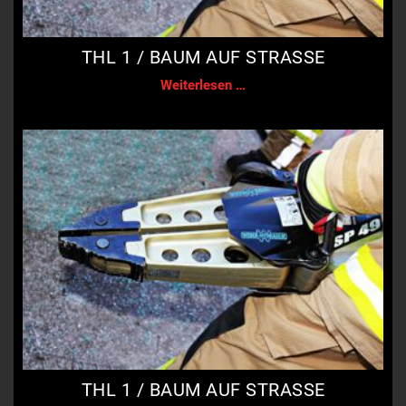
THL 1 / BAUM AUF STRASSE
THL
Weiterlesen …
1
/
Baum
auf
Straße
THL 1 / BAUM AUF STRASSE