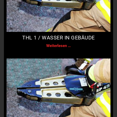
THL 1 / WASSER IN GEBÄUDE
THL
Weiterlesen …
1
/
Wasser
in
Gebäude